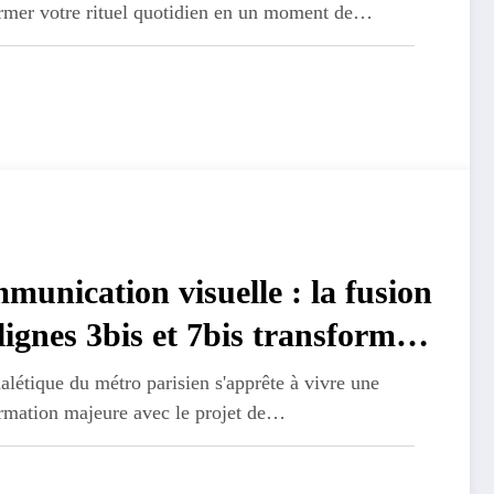
ormer votre rituel quotidien en un moment de…
unication visuelle : la fusion
lignes 3bis et 7bis transforme
ignaletique du metro parisien
alétique du métro parisien s'apprête à vivre une
ormation majeure avec le projet de…