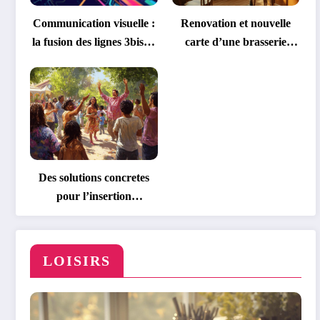
Communication visuelle :
Renovation et nouvelle
la fusion des lignes 3bis et
carte d’une brasserie
7bis transforme la
emblematique
signaletique du metro
parisien
Des solutions concretes
pour l’insertion
professionnelle des
personnes handicapees
LOISIRS