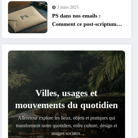
3 mars 2025
PS dans nos emails :
Comment ce post-scriptum
revele notre besoin de
validation sociale
Villes, usages et
mouvements du quotidien
PS dans nos emails : Comment ce post-
Alleretour explore les lieux, objets et pratiques qui
scriptum revele notre besoin de
transforment notre quotidien, entre culture, design et
validation sociale
Dans notre ère numérique, le PS (post-scriptum) reste un
usages sociaux.