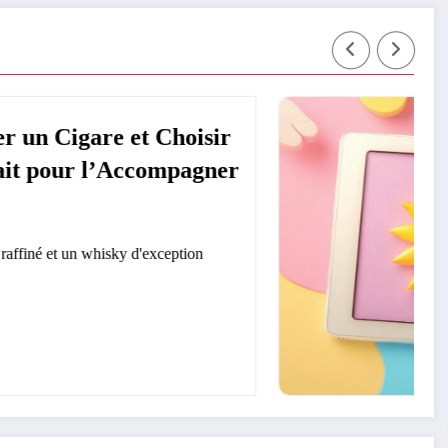
Test et avis : La Sunny Tab, la tablette
qui accompagne vos enfants dans leur
developpement
La révolution numérique transforme l'apprentissage des enfants
grâce aux tablettes…