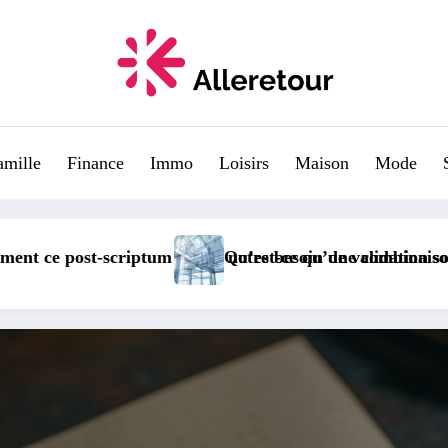
amille
Finance
Immo
Loisirs
Maison
Mode
tien : Guide complet des normes de securite
Comment Fumer un Cigare et Choisir le Whisky Par