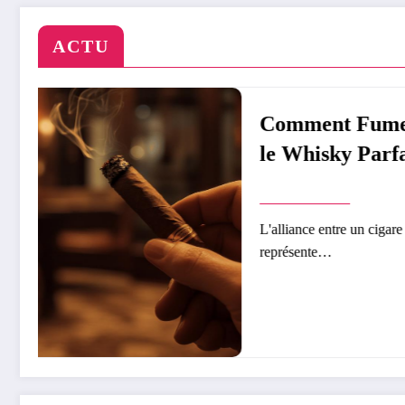
ACTU
ir
ner