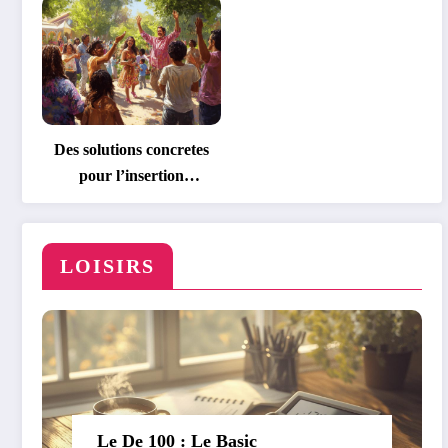
signaletique du metro
parisien
Des solutions concretes
pour l’insertion
professionnelle des
personnes handicapees
LOISIRS
Le De 100 : Le Basic