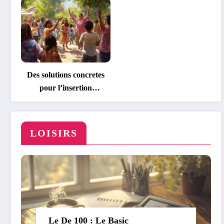
signaletique du metro
parisien
Des solutions concretes
pour l’insertion
professionnelle des
personnes handicapees
LOISIRS
Le De 100 : Le Basic